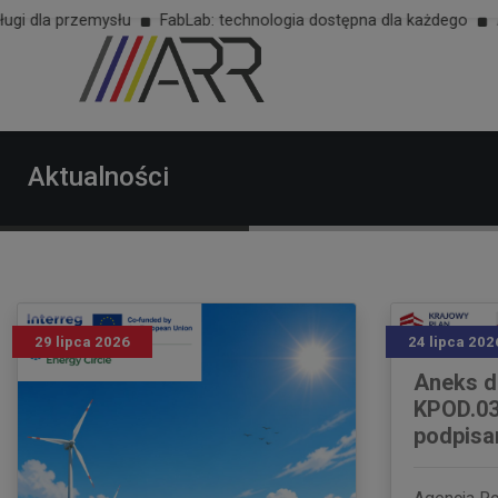
mysłu
FabLab: technologia dostępna dla każdego
ARR S.A. koor
Aktualności
29 lipca 2026
24 lipca 202
Aneks 
KPOD.03
podpisa