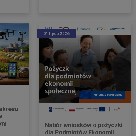
01 lipca 2026
zakresu
w
nym
Nabór wniosków o pożyczki
dla Podmiotów Ekonomii