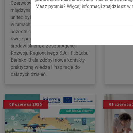
pierwsze k
Czerwcowy wyjazd na
Masz pytania? Więcej informacji znajdziesz w
rozwiązan
międzynarodowy festiwal makers
Energy Circ
united był kolejnym etapem pilotażu
w ramach projektu x-Inno Radar. Dwie
uczestniczki mogły zaprezentować
swoje produkty poza lokalnym
środowiskiem, a zespół Agencji
Rozwoju Regionalnego S.A. i FabLabu
Bielsko-Biała zdobył nowe kontakty,
praktyczną wiedzę i inspiracje do
dalszych działań.
08 czerwca 2026
01 czerwca 