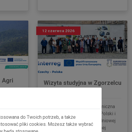
12 czerwca 2026
 Agri
Wizyta studyjna w Zgorzelcu
już za nami
atnych
W ramach projektu „Transgraniczna
rojektu
Energia” przedstawiciele z Polski i
stosowana do Twoich potrzeb, a także
ających
Czech uczestniczyli w dwudniowej
 stosować pliki cookies. Możesz także wybrać
y są
wizycie studyjnej poświęconej
ów będą stosowane.