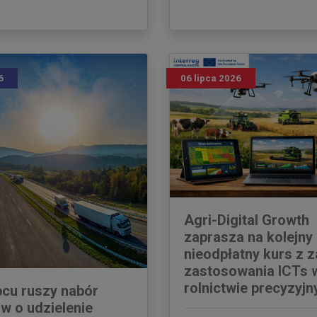
6
06 lipca 2026
Agri-Digital Growth
zaprasza na kolejny
nieodpłatny kurs z 
zastosowania ICTs 
rolnictwie precyzyj
pcu ruszy nabór
w o udzielenie