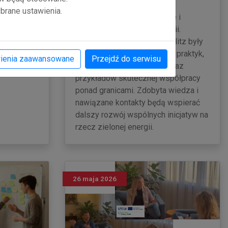
każdy
transformacji energetycznej,
brane ustawienia.
yfikatem
nowoczesnej infrastrukturze i
ści.
odnawialnym źródłom energii.
Spotkania w Zgorzelcu i Görlitz były
okazją do poznania dobrych praktyk,
ienia zaawansowane
Przejdź do serwisu
innowacyjnych rozwiązań oraz
przykładów skutecznej współpracy
ponad granicami. Zdobyta wiedza i
nawiązane kontakty będą wspierać
dalszy rozwój wspólnych inicjatyw na
rzecz zielonej energii.
26 maja 2026