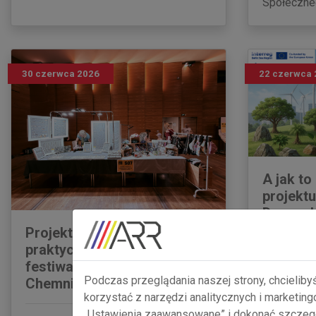
Społeczne
30 czerwca 2026
22 czerwca 
A jak to
projektu
Droga d
energet
Projekt x-Inno Radar w
praktyce: lokalni twórcy na
festiwalu makers united w
Fredericia
Podczas przeglądania naszej strony, chcieliby
Chemnitz
transforma
korzystać z narzędzi analitycznych i marketin
firmami, w
„Ustawienia zaawansowane” i dokonać szczegó