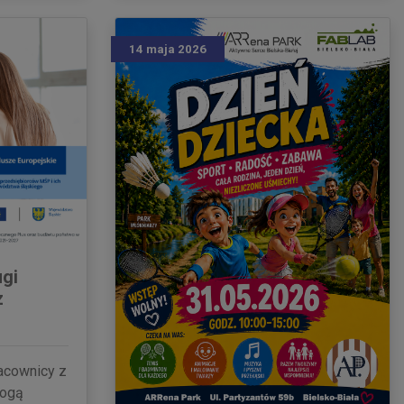
14 maja 2026
ugi
z
racownicy z
mogą