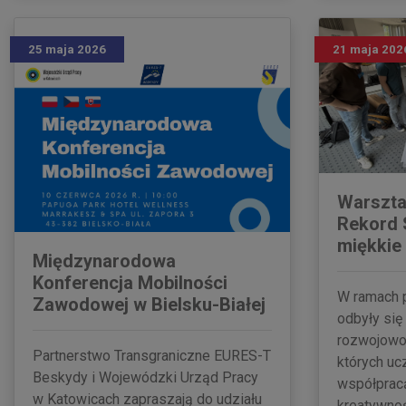
25 maja 2026
21 maja 202
Warszta
Rekord 
miękkie
Międzynarodowa
Konferencja Mobilności
W ramach p
Zawodowej w Bielsku-Białej
odbyły si
rozwojowo
Partnerstwo Transgraniczne EURES-T
których uc
Beskydy i Wojewódzki Urząd Pracy
współpracą
w Katowicach zapraszają do udziału
kreatywnoś