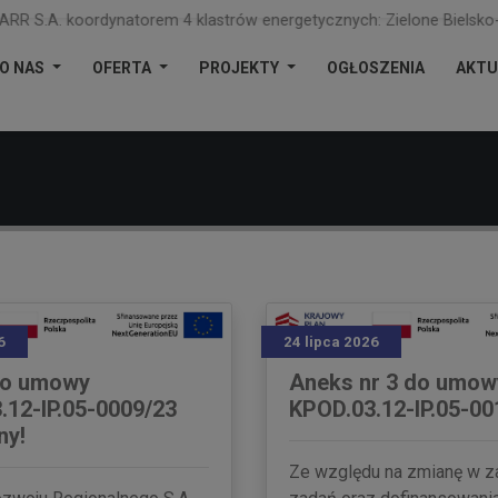
dynatorem 4 klastrów energetycznych: Zielone Bielsko-Biała, Powiatu
O NAS
OFERTA
PROJEKTY
OGŁOSZENIA
AKTU
6
24 lipca 2026
do umowy
Aneks nr 3 do umow
.12-IP.05-0009/23
KPOD.03.12-IP.05-00
ny!
Ze względu na zmianę w z