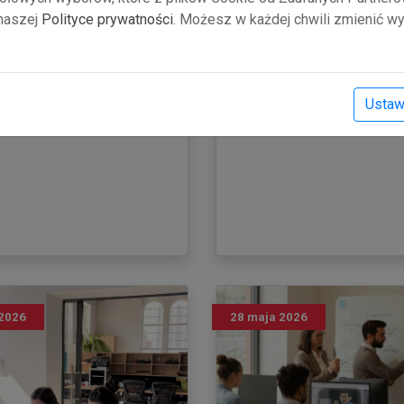
udostępniane stopniowo, 
roki ku długofalowym
 naszej
Polityce prywatności
. Możesz w każdej chwili zmienić wy
kończy się uzyskanie cert
iom w ramach projektu
pozyskania mikroumiejętno
le.
Ustaw
2026
28 maja 2026