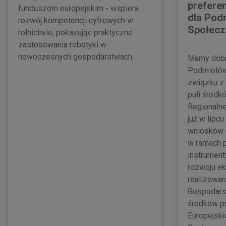
prefere
funduszom europejskim - wspiera
dla Pod
rozwój kompetencji cyfrowych w
Społecz
rolnictwie, pokazując praktyczne
zastosowania robotyki w
nowoczesnych gospodarstwach.
Mamy dobr
Podmiotów
związku z
puli środk
Regionalne
już w lipcu
wniosków 
w ramach p
instrument
rozwoju ek
realizowa
Gospodars
środków p
Europejski