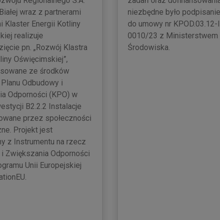
zwoju Regionalnego S.A.
zadań oraz dofinansowani
Białej wraz z partnerami
niezbędne było podpisani
 Klaster Energii Kotliny
do umowy nr KPOD.03.12-I
iej realizuje
0010/23 z Ministerstwem K
ięcie pn. „Rozwój Klastra
Środowiska.
liny Oświęcimskiej”,
nsowane ze środków
 Planu Odbudowy i
ia Odporności (KPO) w
estycji B2.2.2 Instalacje
zowane przez społeczności
ne. Projekt jest
y z Instrumentu na rzecz
i Zwiększania Odporności
ogramu Unii Europejskiej
ationEU.