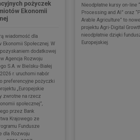
ncyjnych pożyczek
Nieodpłatne kursy on-line 
miotów Ekonomii
Processing and AI” oraz “
nej
Arable Agriculture” to now
projektu Agri-Digital Grow
nieodpłatnie dzięki fundus
ą wiadomość dla
Europejskiej.
 Ekonomii Społecznej. W
 pozyskaniem dodatkowej
ów Agencja Rozwoju
go S.A. w Bielsku-Białej
 2026 r. uruchomi nabór
o preferencyjne pożyczki
rojektu „Europejskie
y zwrotne na rzecz
onomii społecznej”,
nego przez Bank
twa Krajowego ze
rogramu Fundusze
e dla Rozwoju