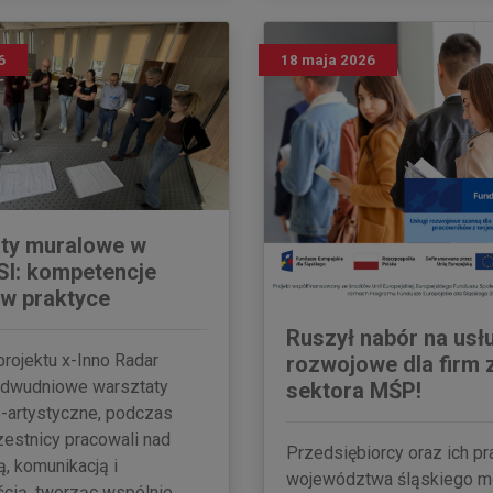
6
18 maja 2026
ty muralowe w
SI: kompetencje
 w praktyce
Ruszył nabór na usł
rojektu x-Inno Radar
rozwojowe dla firm 
ę dwudniowe warsztaty
sektora MŚP!
-artystyczne, podczas
zestnicy pracowali nad
Przedsiębiorcy oraz ich p
, komunikacją i
województwa śląskiego 
cią, tworząc wspólnie