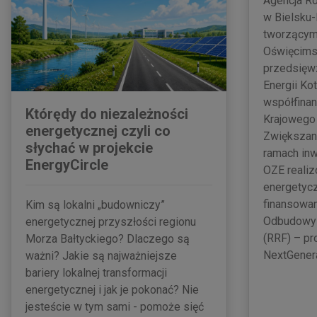
Agencja Ro
w Bielsku-
tworzącymi
Oświęcimsk
przedsięwz
Energii Kot
współfina
Którędy do niezależności
Krajowego
energetycznej czyli co
Zwiększan
słychać w projekcie
ramach inw
EnergyCircle
OZE reali
energetycz
finansowan
Kim są lokalni „budowniczy”
Odbudowy 
energetycznej przyszłości regionu
(RRF) – pr
Morza Bałtyckiego? Dlaczego są
NextGener
ważni? Jakie są najważniejsze
bariery lokalnej transformacji
energetycznej i jak je pokonać? Nie
jesteście w tym sami - pomoże sięć