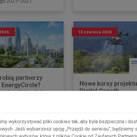
go 2021–2027.
2026
13 czerwca 2026
 robią partnerzy
Nowe kursy projektu
 EnergyCircle?
Digital Growth
o niezależności
ycznej
Uruchamiamy pięć nieodpł
kursów on-line w ramach p
 buduje lokalne fundamenty
śmy wykorzystywać pliki cookies tak, aby była bezpieczna i do
Agri‑Digital Growth wspier
cji energetycznej: dialog z
gowych. Jeśli wybierzesz opcję „Przejdź do serwisu”, będziemy
cyfryzację rolnictwa! Kurs
spólne wyzwania i
łowych wyborów, które z plików Cookie od Zaufanych Partner