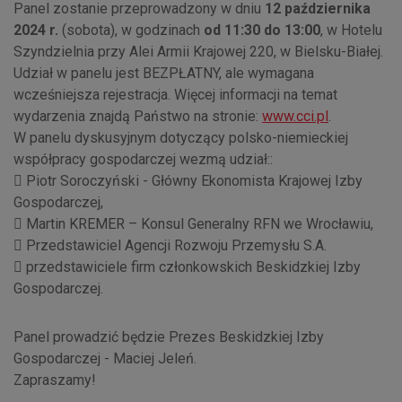
Panel zostanie przeprowadzony w dniu
12 października
2024 r.
(sobota), w godzinach
od 11:30 do 13:00
, w Hotelu
Szyndzielnia przy Alei Armii Krajowej 220, w Bielsku-Białej.
Udział w panelu jest BEZPŁATNY, ale wymagana
wcześniejsza rejestracja. Więcej informacji na temat
wydarzenia znajdą Państwo na stronie:
www.cci.pl
.
W panelu dyskusyjnym dotyczący polsko-niemieckiej
współpracy gospodarczej wezmą udział::
 Piotr Soroczyński - Główny Ekonomista Krajowej Izby
Gospodarczej,
 Martin KREMER – Konsul Generalny RFN we Wrocławiu,
 Przedstawiciel Agencji Rozwoju Przemysłu S.A.
 przedstawiciele firm członkowskich Beskidzkiej Izby
Gospodarczej.
Panel prowadzić będzie Prezes Beskidzkiej Izby
Gospodarczej - Maciej Jeleń.
Zapraszamy!