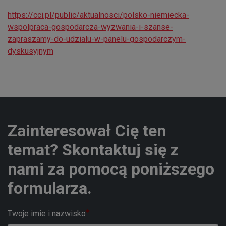
https://cci.pl/public/aktualnosci/polsko-niemiecka-
wspolpraca-gospodarcza-wyzwania-i-szanse-
zapraszamy-do-udzialu-w-panelu-gospodarczym-
dyskusyjnym
Zainteresował Cię ten
temat? Skontaktuj się z
nami za pomocą poniższego
formularza.
Twoje imie i nazwisko