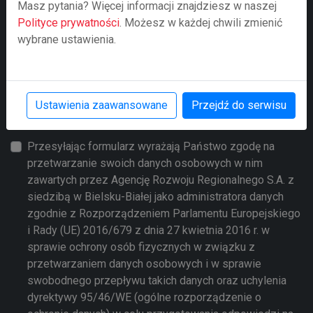
Masz pytania? Więcej informacji znajdziesz w naszej
Polityce prywatności
. Możesz w każdej chwili zmienić
wybrane ustawienia.
Ustawienia zaawansowane
Przejdź do serwisu
Prześlij zapytanie
Przesyłając formularz wyrażają Państwo zgodę na
przetwarzanie swoich danych osobowych w nim
zawartych przez Agencję Rozwoju Regionalnego S.A. z
siedzibą w Bielsku-Białej jako administratora danych
zgodnie z Rozporządzeniem Parlamentu Europejskiego
i Rady (UE) 2016/679 z dnia 27 kwietnia 2016 r. w
sprawie ochrony osób fizycznych w związku z
przetwarzaniem danych osobowych i w sprawie
swobodnego przepływu takich danych oraz uchylenia
dyrektywy 95/46/WE (ogólne rozporządzenie o