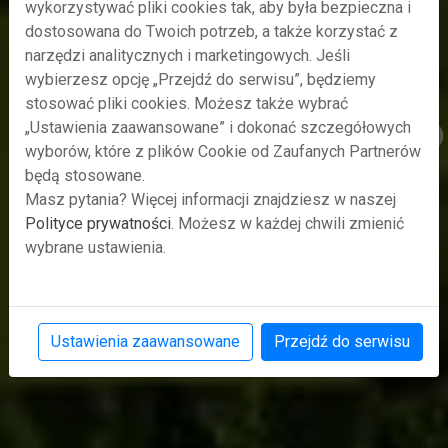
wykorzystywać pliki cookies tak, aby była bezpieczna i
dostosowana do Twoich potrzeb, a także korzystać z
narzędzi analitycznych i marketingowych. Jeśli
wybierzesz opcję „Przejdź do serwisu”, będziemy
Przekonamy Cię, że technologia jest
stosować pliki cookies. Możesz także wybrać
dla twojej firmy. Bezpłatne usługi
„Ustawienia zaawansowane” i dokonać szczegółowych
poprzedni
nas
druku 3D i skanowania 3D dla MŚP
wyborów, które z plików Cookie od Zaufanych Partnerów
będą stosowane.
Masz pytania? Więcej informacji znajdziesz w naszej
Zapisz się na wydarzenie
Polityce prywatności
. Możesz w każdej chwili zmienić
wybrane ustawienia.
Ustawienia zaawansowane
Przejdź do serwisu