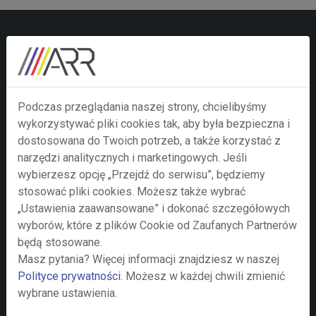
Zainteresował Cię ten
temat? Skontaktuj się z
nami za pomocą poniższego
Podczas przeglądania naszej strony, chcielibyśmy
wykorzystywać pliki cookies tak, aby była bezpieczna i
formularza.
dostosowana do Twoich potrzeb, a także korzystać z
narzędzi analitycznych i marketingowych. Jeśli
Twoje imie i nazwisko
wybierzesz opcję „Przejdź do serwisu”, będziemy
stosować pliki cookies. Możesz także wybrać
„Ustawienia zaawansowane” i dokonać szczegółowych
wyborów, które z plików Cookie od Zaufanych Partnerów
Nazwa firmy
będą stosowane.
Masz pytania? Więcej informacji znajdziesz w naszej
Polityce prywatności
. Możesz w każdej chwili zmienić
wybrane ustawienia.
Adre e-mail