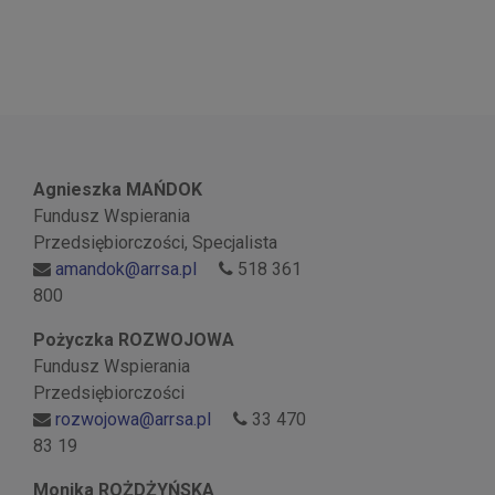
Agnieszka MAŃDOK
Fundusz Wspierania
Przedsiębiorczości, Specjalista
amandok@arrsa.pl
518 361
800
Pożyczka ROZWOJOWA
Fundusz Wspierania
Przedsiębiorczości
rozwojowa@arrsa.pl
33 470
83 19
Monika ROŻDŻYŃSKA