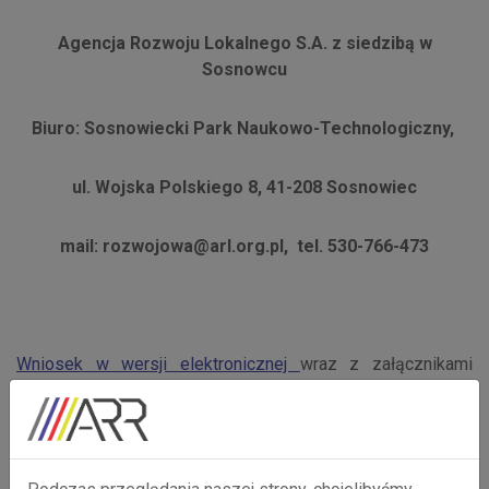
Agencja Rozwoju Lokalnego S.A. z siedzibą w
Sosnowcu
Biuro: Sosnowiecki Park Naukowo-Technologiczny,
ul. Wojska Polskiego 8, 41-208 Sosnowiec
mail: rozwojowa@arl.org.pl, tel. 530-766-473
Wniosek w wersji elektronicznej
wraz z załącznikami
opatrzony elektronicznym podpisem kwalifikowanym
należy przesłać na wskazany adres mailowy wybranego
Partnera Finansującego.