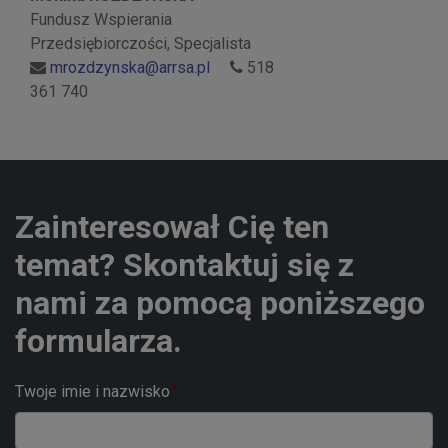
Fundusz Wspierania
Przedsiębiorczości, Specjalista
mrozdzynska@arrsa.pl
518
361 740
Zainteresował Cię ten
temat? Skontaktuj się z
nami za pomocą poniższego
formularza.
Twoje imie i nazwisko