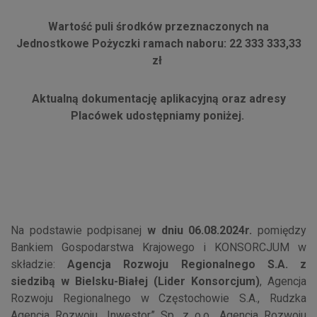
Wartość puli środków przeznaczonych na
Jednostkowe Pożyczki ramach naboru: 22 333 333,33
zł
Aktualną dokumentację aplikacyjną oraz adresy
Placówek udostępniamy poniżej.
Na podstawie podpisanej
w dniu 06.08.2024r.
pomiędzy
Bankiem Gospodarstwa Krajowego i KONSORCJUM w
składzie:
Agencja Rozwoju Regionalnego S.A. z
siedzibą w Bielsku-Białej
(Lider Konsorcjum)
, Agencja
Rozwoju Regionalnego w Częstochowie S.A., Rudzka
Agencja Rozwoju „Inwestor” Sp. z o.o., Agencja Rozwoju