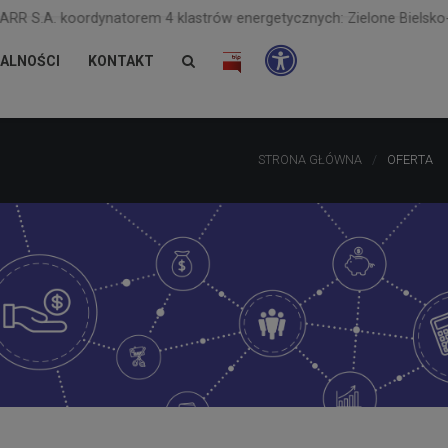
oordynatorem 4 klastrów energetycznych: Zielone Bielsko-Biała, Powi
ALNOŚCI
KONTAKT
STRONA GŁÓWNA
OFERTA