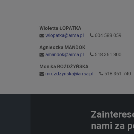
Wioletta ŁOPATKA
wlopatka@arrsa.pl
604 588 059
Agnieszka MAŃDOK
amandok@arrsa.pl
518 361 800
Monika ROŻDŻYŃSKA
mrozdzynska@arrsa.pl
518 361 740
Zainteres
nami za p