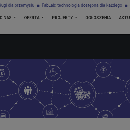
rzemysłu
FabLab: technologia dostępna dla każdego
ARR S.A. k
O NAS
OFERTA
PROJEKTY
OGŁOSZENIA
AKTU