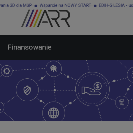
la MŚP
Wsparcie na NOWY START
EDIH-SILESIA - usługi dla p
Finansowanie