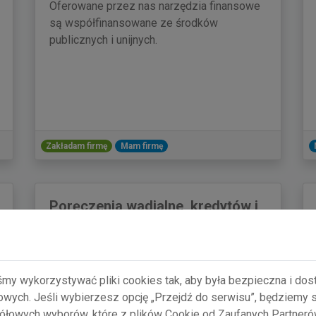
Oferowane przez nas narzędzia finansowe
są współfinansowane ze środków
publicznych i unijnych.
Zakładam firmę
Mam firmę
Poręczenia wadialne, kredytów i
pożyczek
W ramach usług finansowych udzielamy
poręczeń wadialnych oraz poręczeń
śmy wykorzystywać pliki cookies tak, aby była bezpieczna i do
kredytów i pożyczek
gowych. Jeśli wybierzesz opcję „Przejdź do serwisu”, będziemy
łowych wyborów, które z plików Cookie od Zaufanych Partner