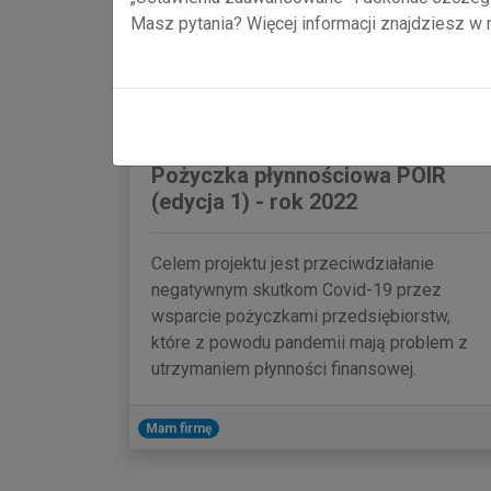
przedsiębiorczych innowatorów!
Masz pytania? Więcej informacji znajdziesz w
Zakładam firmę
Mam firmę
Pożyczka płynnościowa POIR
(edycja 1) - rok 2022
Celem projektu jest przeciwdziałanie
negatywnym skutkom Covid-19 przez
wsparcie pożyczkami przedsiębiorstw,
które z powodu pandemii mają problem z
utrzymaniem płynności finansowej.
Mam firmę