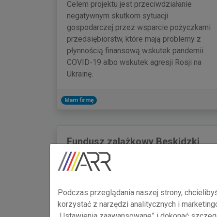
Celem projektu jest przeciwdziałanie
negatywnym skutkom sytuacji
gospodarczej przez wsparcie pożyczkami
przedsiębiorstw, które mają problemy z
płynnością finansową wskutek pandemii
COVID-19 albo wskutek agresji Rosji na
Ukrainę.
Mam firmę
Fundusz zalążkowy Beskidzki
Akcelerator Technologiczny
Agencji Rozwoju Regionalnego
S.A. w Bielsku-Białej
Podczas przeglądania naszej strony, chcieliby
Innowacyjne pomysły zasługują na
korzystać z narzędzi analitycznych i marketin
realizację – wspomagamy
„Ustawienia zaawansowane” i dokonać szczegó