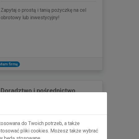
Zapytaj o prostą i tanią pożyczkę na cel
obrotowy lub inwestycyjny!
Mam firmę
Doradztwo i pośrednictwo
finansowe
Fundusz Wspierania Przedsiębiorczości
świadczy usługi doradcze, związane z
stosowana do Twoich potrzeb, a także
prowadzeniem działalności gospodarczej,
 stosować pliki cookies. Możesz także wybrać
przygotowaniem nowych przedsięwzięć i z
ów będą stosowane.