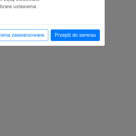
pozyskiwaniem środków finansowych.
brane ustawienia.
Zakładam firmę
Mam firmę
ienia zaawansowane
Przejdź do serwisu