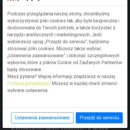
Podczas przeglądania naszej strony, chcielibyśmy
wykorzystywać pliki cookies tak, aby była bezpieczna i
dostosowana do Twoich potrzeb, a także korzystać z
narzędzi analitycznych i marketingowych. Jeśli
wybierzesz opcję „Przejdź do serwisu”, będziemy
stosować pliki cookies. Możesz także wybrać
„Ustawienia zaawansowane” i dokonać szczegółowych
wyborów, które z plików Cookie od Zaufanych Partnerów
Prześlij zapytanie
będą stosowane.
Masz pytania? Więcej informacji znajdziesz w naszej
Przesyłając formularz wyrażają Państwo zgodę na
Polityce prywatności
. Możesz w każdej chwili zmienić
przetwarzanie swoich danych osobowych w nim
wybrane ustawienia.
zawartych przez Agencję Rozwoju Regionalnego S.A. z
siedzibą w Bielsku-Białej jako administratora danych
zgodnie z Rozporządzeniem Parlamentu Europejskiego
i Rady (UE) 2016/679 z dnia 27 kwietnia 2016 r. w
Ustawienia zaawansowane
Przejdź do serwisu
sprawie ochrony osób fizycznych w związku z
przetwarzaniem danych osobowych i w sprawie