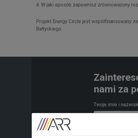
4. W jaki sposób zapewnisz zrównoważony rozw
Projekt Energy Circle jest współfinansowany z
Bałtyckiego.
Zainteres
nami za p
Twoje imie i nazwis
Adre e-mail