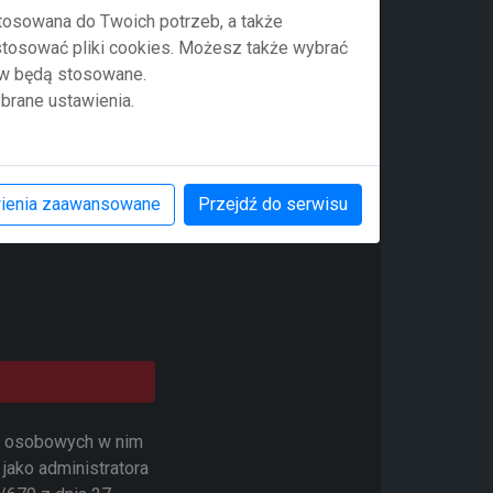
stosowana do Twoich potrzeb, a także
 stosować pliki cookies. Możesz także wybrać
ów będą stosowane.
brane ustawienia.
ienia zaawansowane
Przejdź do serwisu
ch osobowych w nim
jako administratora