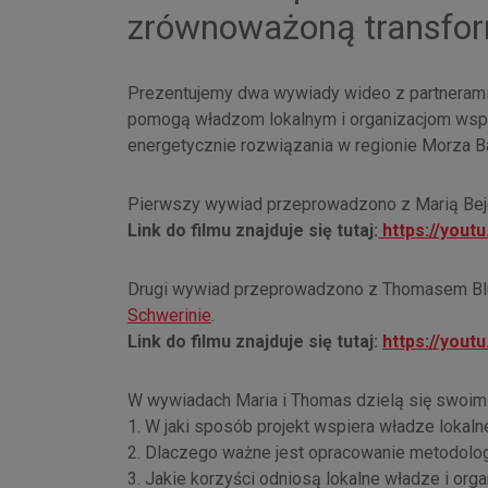
zrównoważoną transfor
Prezentujemy dwa wywiady wideo z partnerami p
pomogą władzom lokalnym i organizacjom wspi
energetycznie rozwiązania w regionie Morza Ba
Pierwszy wywiad przeprowadzono z Marią Beje
Link do filmu znajduje się tutaj:
https://you
Drugi wywiad przeprowadzono z Thomasem B
Schwerinie
.
Link do filmu znajduje się tutaj:
https://you
W wywiadach Maria i Thomas dzielą się swoimi
1. W jaki sposób projekt wspiera władze lokaln
2. Dlaczego ważne jest opracowanie metodologi
3. Jakie korzyści odniosą lokalne władze i org