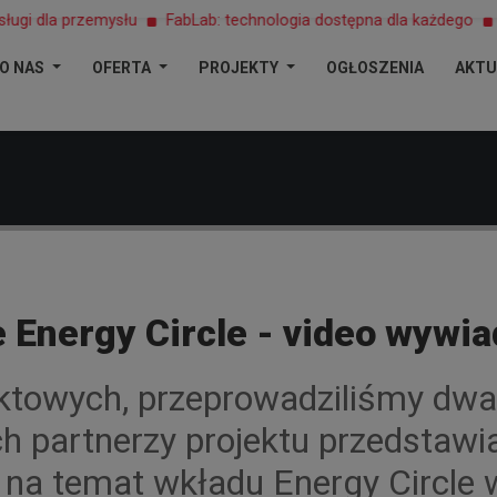
 dla przemysłu
FabLab: technologia dostępna dla każdego
ARR
O NAS
OFERTA
PROJEKTY
OGŁOSZENIA
AKTU
e Energy Circle - video wywi
ktowych, przeprowadziliśmy dwa
h partnerzy projektu przedstawi
 na temat wkładu Energy Circle 