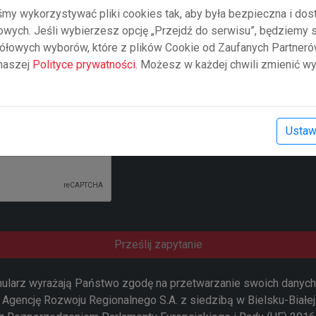
śmy wykorzystywać pliki cookies tak, aby była bezpieczna i do
gowych. Jeśli wybierzesz opcję „Przejdź do serwisu”, będziemy
łowych wyborów, które z plików Cookie od Zaufanych Partner
 naszej
Polityce prywatności
. Możesz w każdej chwili zmienić wy
Ustaw
Prześlij zapytanie
mularz wyrażają Państwo zgodę na przetwarzanie swoich dany
Agencję Rozwoju Regionalnego S.A. z siedzibą w Bielsku-Białej 