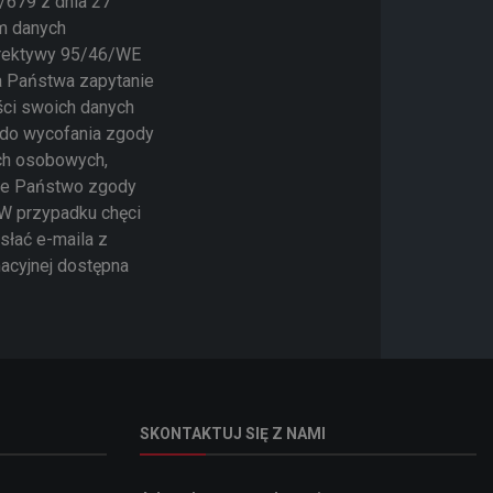
/679 z dnia 27
em danych
yrektywy 95/46/WE
a Państwa zapytanie
ści swoich danych
o do wycofania zgody
ch osobowych,
cie Państwo zgody
 W przypadku chęci
słać e-maila z
macyjnej dostępna
SKONTAKTUJ SIĘ Z NAMI