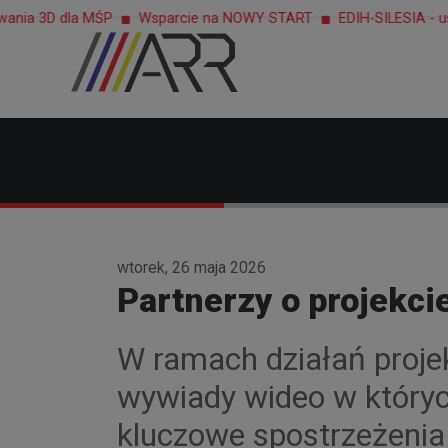
a 3D dla MŚP
Wsparcie na NOWY START
EDIH-SILESIA - usługi
wtorek, 26 maja 2026
Partnerzy o projekci
W ramach działań proje
wywiady wideo w któryc
kluczowe spostrzeżenia