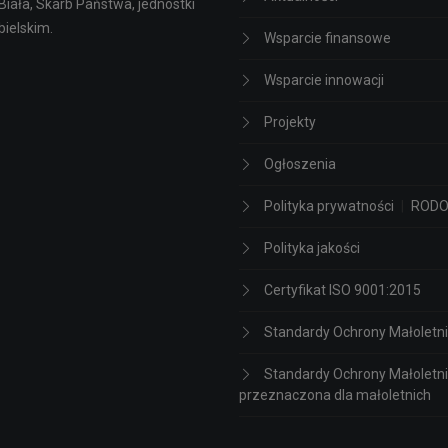
Biała, Skarb Państwa, jednostki
bielskim.
Wsparcie finansowe
Wsparcie innowacji
Projekty
Ogłoszenia
Polityka prywatności
|
ROD
Polityka jakości
Certyfikat ISO 9001:2015
Standardy Ochrony Małoletn
Standardy Ochrony Małoletni
przeznaczona dla małoletnich