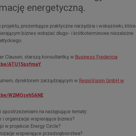
mację energetyczną.
rojektu, prezentujące praktyczne narzędzia i wskazówki, które
erającym biznes wdrażać długo- i krótkoterminowe niezależne
łtyckiego.
r Clausen, starszą konsultantką w
Business Fredericia
tu.be/ATU15psfmaY
lumem, dyrektorem zarządzającym w
RegioVision GmbH w
tu.be/W2MQsvh5ANE
 spostrzeżeniami na następujące tematy:
e i organizacje wspierające biznes?
i w projekcie Energy Circle?
anizacje wspierające przedsiębiorstwa?