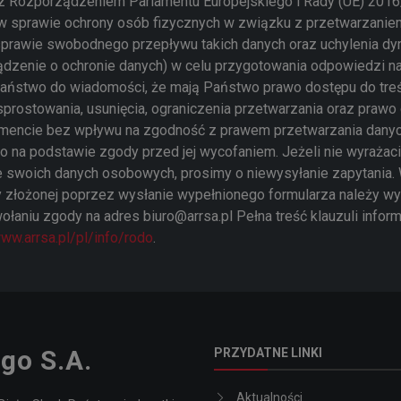
z Rozporządzeniem Parlamentu Europejskiego i Rady (UE) 2016
. w sprawie ochrony osób fizycznych w związku z przetwarzani
prawie swobodnego przepływu takich danych oraz uchylenia d
ądzenie o ochronie danych) w celu przygotowania odpowiedzi n
Państwo do wiadomości, że mają Państwo prawo dostępu do tre
sprostowania, usunięcia, ograniczenia przetwarzania oraz praw
encie bez wpływu na zgodność z prawem przetwarzania dany
o na podstawie zgody przed jej wycofaniem. Jeżeli nie wyraża
e swoich danych osobowych, prosimy o niewysyłanie zapytania.
 złożonej poprzez wysłanie wypełnionego formularza należy wy
ołaniu zgody na adres biuro@arrsa.pl Pełna treść klauzuli infor
ww.arrsa.pl/pl/info/rodo
.
go S.A.
PRZYDATNE LINKI
Aktualności