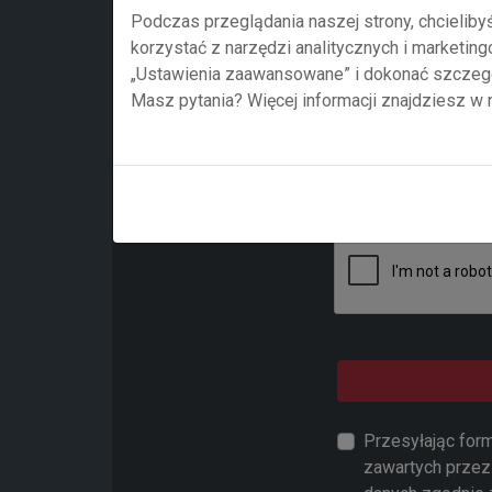
Podczas przeglądania naszej strony, chcieliby
korzystać z narzędzi analitycznych i marketin
Treść zapytania
„Ustawienia zaawansowane” i dokonać szczegó
Masz pytania? Więcej informacji znajdziesz w
Przesyłając for
zawartych przez 