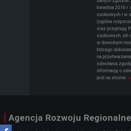
danych zgodnie 
kwietnia 2016 r
osobowych i w s
(ogólne rozporz
oraz przyjmują 
osobowych, ich 
w dowolnym mom
którego dokonan
na przetwarzani
odwołania zgody
informacją o odw
jest na stronie:
w
Agencja Rozwoju Regionalne