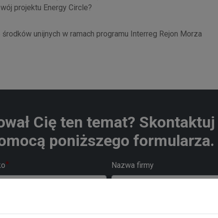
ój projektu Energy Circle?
e środków unijnych w ramach programu Interreg Rejon Morza
ował Cię ten temat? Skontaktuj 
omocą poniższego formularza.
ko
Nazwa firmy
Numer telefonu