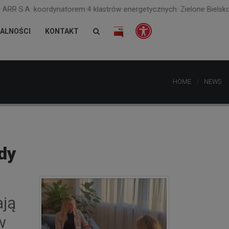
 S.A. koordynatorem 4 klastrów energetycznych: Zielone Bielsko-Biała
ALNOŚCI
KONTAKT
HOME
NEWS
ady
ają
w