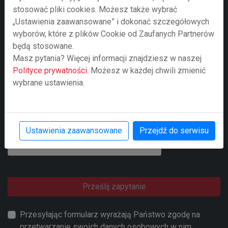
stosować pliki cookies. Możesz także wybrać
„Ustawienia zaawansowane” i dokonać szczegółowych
wyborów, które z plików Cookie od Zaufanych Partnerów
Treść zapytania
będą stosowane.
Masz pytania? Więcej informacji znajdziesz w naszej
Polityce prywatności
. Możesz w każdej chwili zmienić
wybrane ustawienia.
Ustawienia zaawansowane
Przejdź do serwisu
Prześlij zapytanie
Przesyłając formularz wyrażają Państwo zgodę na
przetwarzanie swoich danych osobowych w nim