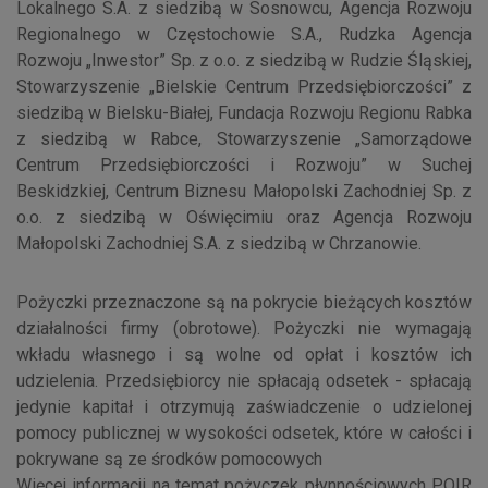
Lokalnego S.A. z siedzibą w Sosnowcu, Agencja Rozwoju
Regionalnego w Częstochowie S.A., Rudzka Agencja
Rozwoju „Inwestor” Sp. z o.o. z siedzibą w Rudzie Śląskiej,
Stowarzyszenie „Bielskie Centrum Przedsiębiorczości” z
siedzibą w Bielsku-Białej, Fundacja Rozwoju Regionu Rabka
z siedzibą w Rabce, Stowarzyszenie „Samorządowe
Centrum Przedsiębiorczości i Rozwoju” w Suchej
Beskidzkiej, Centrum Biznesu Małopolski Zachodniej Sp. z
o.o. z siedzibą w Oświęcimiu oraz Agencja Rozwoju
Małopolski Zachodniej S.A. z siedzibą w Chrzanowie.
Pożyczki przeznaczone są na pokrycie bieżących kosztów
działalności firmy (obrotowe). Pożyczki nie wymagają
wkładu własnego i są wolne od opłat i kosztów ich
udzielenia. Przedsiębiorcy nie spłacają odsetek - spłacają
jedynie kapitał i otrzymują zaświadczenie o udzielonej
pomocy publicznej w wysokości odsetek, które w całości i
pokrywane są ze środków pomocowych
Więcej informacji na temat pożyczek płynnościowych POIR