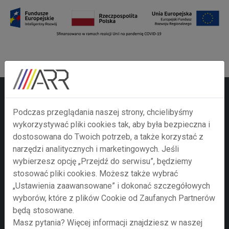
Zainteresował Cię ten
Podczas przeglądania naszej strony, chcielibyśmy
wykorzystywać pliki cookies tak, aby była bezpieczna i
temat? Skontaktuj się z
dostosowana do Twoich potrzeb, a także korzystać z
nami za pomocą poniższego
narzędzi analitycznych i marketingowych. Jeśli
wybierzesz opcję „Przejdź do serwisu”, będziemy
formularza.
stosować pliki cookies. Możesz także wybrać
„Ustawienia zaawansowane” i dokonać szczegółowych
Twoje imie i nazwisko
wyborów, które z plików Cookie od Zaufanych Partnerów
będą stosowane.
Masz pytania? Więcej informacji znajdziesz w naszej