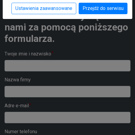
Zainteresował Cię ten
Ustawienia zaawansowane
Przejdź do serwisu
temat? Skontaktuj się z
nami za pomocą poniższego
formularza.
Twoje imie i nazwisko
Nazwa firmy
Adre e-mail
Numer telefonu