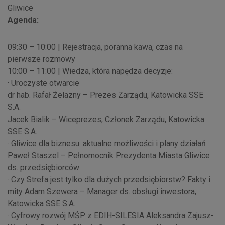
Gliwice
Agenda:
09:30 – 10:00 | Rejestracja, poranna kawa, czas na
pierwsze rozmowy
10:00 – 11:00 | Wiedza, która napędza decyzje:
· Uroczyste otwarcie
dr hab. Rafał Żelazny – Prezes Zarządu, Katowicka SSE
S.A.
Jacek Bialik – Wiceprezes, Członek Zarządu, Katowicka
SSE S.A.
· Gliwice dla biznesu: aktualne możliwości i plany działań
Paweł Staszel – Pełnomocnik Prezydenta Miasta Gliwice
ds. przedsiębiorców
· Czy Strefa jest tylko dla dużych przedsiębiorstw? Fakty i
mity Adam Szewera – Manager ds. obsługi inwestora,
Katowicka SSE S.A.
· Cyfrowy rozwój MŚP z EDIH-SILESIA Aleksandra Zajusz-