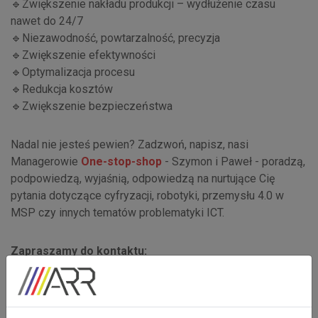
🔹Zwiększenie nakładu produkcji – wydłużenie czasu
nawet do 24/7
🔹Niezawodność, powtarzalność, precyzja
🔹Zwiększenie efektywności
🔹Optymalizacja procesu
🔹Redukcja kosztów
🔹Zwiększenie bezpieczeństwa
Nadal nie jesteś pewien? Zadzwoń, napisz, nasi
Managerowie
One-stop-shop
- Szymon i Paweł - poradzą,
podpowiedzą, wyjaśnią, odpowiedzą na nurtujące Cię
pytania dotyczące cyfryzacji, robotyki, przemysłu 4.0 w
MSP czy innych tematów problematyki ICT.
Zapraszamy do kontaktu:
Szymon: spryszcz@arrsa.pl 📞 +48 512 029 300
Paweł: pknapek@arrsa.pl 📞 +48 506 351 339