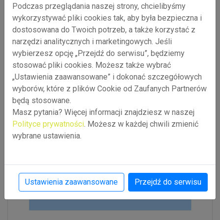
Podczas przeglądania naszej strony, chcielibyśmy
wykorzystywać pliki cookies tak, aby była bezpieczna i
dostosowana do Twoich potrzeb, a także korzystać z
Więcej o projekcie EDIH-Silesia można przeczytać na
narzędzi analitycznych i marketingowych. Jeśli
naszej stronie internetowej:
wybierzesz opcję „Przejdź do serwisu”, będziemy
https://arrsa.pl/pl/projekty/edih-silesia
stosować pliki cookies. Możesz także wybrać
„Ustawienia zaawansowane” i dokonać szczegółowych
wyborów, które z plików Cookie od Zaufanych Partnerów
będą stosowane.
Masz pytania? Więcej informacji znajdziesz w naszej
Polityce prywatności
. Możesz w każdej chwili zmienić
wybrane ustawienia.
Ustawienia zaawansowane
Przejdź do serwisu