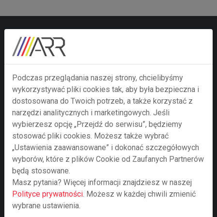
Zainteresował Cię ten
temat? Skontaktuj się z
Podczas przeglądania naszej strony, chcielibyśmy
nami za pomocą poniższego
wykorzystywać pliki cookies tak, aby była bezpieczna i
formularza.
dostosowana do Twoich potrzeb, a także korzystać z
narzędzi analitycznych i marketingowych. Jeśli
wybierzesz opcję „Przejdź do serwisu”, będziemy
Twoje imie i nazwisko
stosować pliki cookies. Możesz także wybrać
„Ustawienia zaawansowane” i dokonać szczegółowych
wyborów, które z plików Cookie od Zaufanych Partnerów
Nazwa firmy
będą stosowane.
Masz pytania? Więcej informacji znajdziesz w naszej
Polityce prywatności
. Możesz w każdej chwili zmienić
wybrane ustawienia.
Adre e-mail