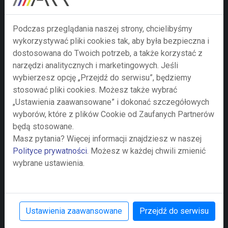
Podczas przeglądania naszej strony, chcielibyśmy
wykorzystywać pliki cookies tak, aby była bezpieczna i
dostosowana do Twoich potrzeb, a także korzystać z
narzędzi analitycznych i marketingowych. Jeśli
wybierzesz opcję „Przejdź do serwisu”, będziemy
stosować pliki cookies. Możesz także wybrać
„Ustawienia zaawansowane” i dokonać szczegółowych
wyborów, które z plików Cookie od Zaufanych Partnerów
Prześlij zapytanie
będą stosowane.
Masz pytania? Więcej informacji znajdziesz w naszej
Przesyłając formularz wyrażają Państwo zgodę na
Polityce prywatności
. Możesz w każdej chwili zmienić
przetwarzanie swoich danych osobowych w nim
wybrane ustawienia.
zawartych przez Agencję Rozwoju Regionalnego S.A. z
siedzibą w Bielsku-Białej jako administratora danych
zgodnie z Rozporządzeniem Parlamentu Europejskiego
i Rady (UE) 2016/679 z dnia 27 kwietnia 2016 r. w
Ustawienia zaawansowane
Przejdź do serwisu
sprawie ochrony osób fizycznych w związku z