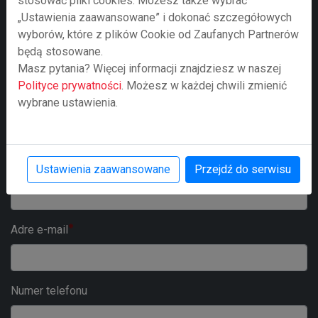
stosować pliki cookies. Możesz także wybrać
temat? Skontaktuj się z
„Ustawienia zaawansowane” i dokonać szczegółowych
wyborów, które z plików Cookie od Zaufanych Partnerów
nami za pomocą poniższego
będą stosowane.
formularza.
Masz pytania? Więcej informacji znajdziesz w naszej
Polityce prywatności
. Możesz w każdej chwili zmienić
wybrane ustawienia.
Twoje imie i nazwisko
Nazwa firmy
Ustawienia zaawansowane
Przejdź do serwisu
Adre e-mail
Numer telefonu