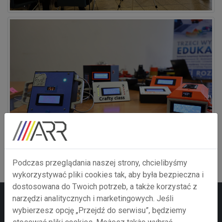
Podczas przeglądania naszej strony, chcielibyśmy
wykorzystywać pliki cookies tak, aby była bezpieczna i
dostosowana do Twoich potrzeb, a także korzystać z
narzędzi analitycznych i marketingowych. Jeśli
wybierzesz opcję „Przejdź do serwisu”, będziemy
Zainteresował Cię ten