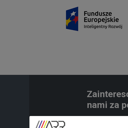
Zainteres
nami za p
Twoje imie i nazwis