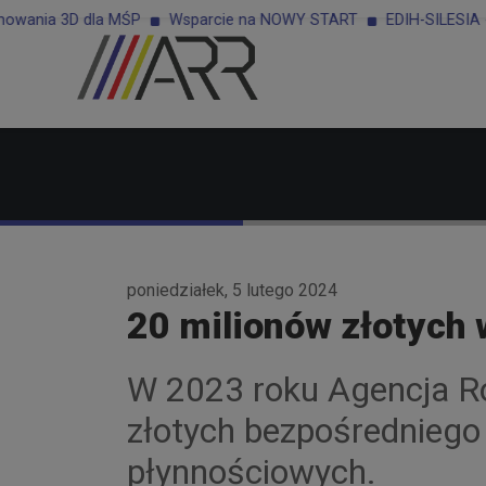
wania 3D dla MŚP
Wsparcie na NOWY START
EDIH-SILESIA - us
poniedziałek, 5 lutego 2024
20 milionów złotych
W 2023 roku Agencja Ro
złotych bezpośredniego
płynnościowych.