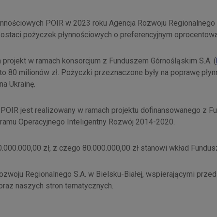
ynnościowych POIR w 2023 roku Agencja Rozwoju Regionalnego S.
ostaci pożyczek płynnościowych o preferencyjnym oprocentowa
a projekt w ramach konsorcjum z Funduszem Górnośląskim S.A. (
to 80 milionów zł. Pożyczki przeznaczone były na poprawę płynn
na Ukrainę.
POIR jest realizowany w ramach projektu dofinansowanego z F
ramu Operacyjnego Inteligentny Rozwój 2014-2020.
.000.000,00 zł, z czego 80.000.000,00 zł stanowi wkład Fundus
ozwoju Regionalnego S.A. w Bielsku-Białej, wspierającymi przed
oraz naszych stron tematycznych.