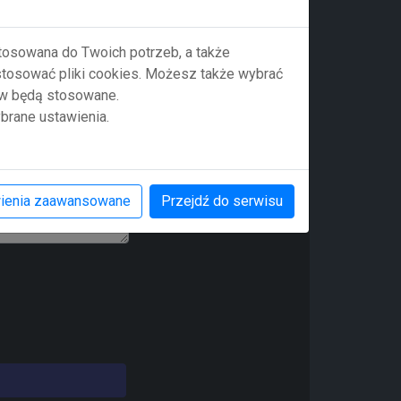
stosowana do Twoich potrzeb, a także
 stosować pliki cookies. Możesz także wybrać
ów będą stosowane.
brane ustawienia.
ienia zaawansowane
Przejdź do serwisu