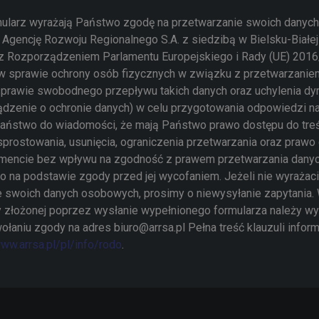
mularz wyrażają Państwo zgodę na przetwarzanie swoich dany
Agencję Rozwoju Regionalnego S.A. z siedzibą w Bielsku-Białej 
z Rozporządzeniem Parlamentu Europejskiego i Rady (UE) 2016
. w sprawie ochrony osób fizycznych w związku z przetwarzani
prawie swobodnego przepływu takich danych oraz uchylenia d
ądzenie o ochronie danych) w celu przygotowania odpowiedzi n
Państwo do wiadomości, że mają Państwo prawo dostępu do tre
sprostowania, usunięcia, ograniczenia przetwarzania oraz praw
encie bez wpływu na zgodność z prawem przetwarzania dany
o na podstawie zgody przed jej wycofaniem. Jeżeli nie wyraża
e swoich danych osobowych, prosimy o niewysyłanie zapytania.
 złożonej poprzez wysłanie wypełnionego formularza należy wy
ołaniu zgody na adres biuro@arrsa.pl Pełna treść klauzuli infor
ww.arrsa.pl/pl/info/rodo
.