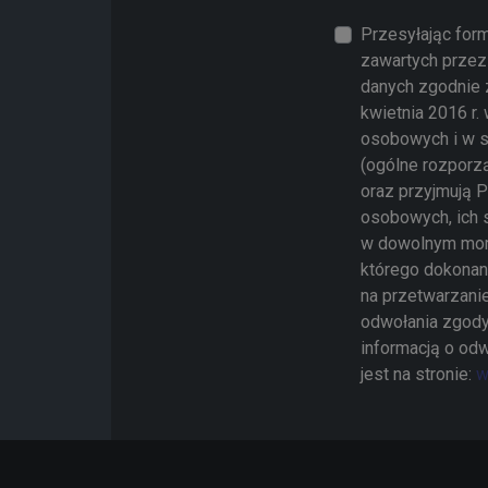
Przesyłając for
zawartych przez 
danych zgodnie 
kwietnia 2016 r
osobowych i w s
(ogólne rozporz
oraz przyjmują 
osobowych, ich 
w dowolnym mom
którego dokonan
na przetwarzani
odwołania zgody
informacją o odw
jest na stronie:
w