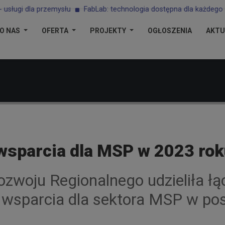
ługi dla przemysłu
FabLab: technologia dostępna dla każdego
O NAS
OFERTA
PROJEKTY
OGŁOSZENIA
AKTU
 wsparcia dla MSP w 2023 ro
zwoju Regionalnego udzieliła łą
 wsparcia dla sektora MSP w po