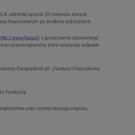
A. udzieliła łącznie 20 milionów złotych
niu finansowanym ze środków publicznych.
http://www.fgsa.pl
). Łączna kwota udzielonego
ości przedsiębiorstw, które ucierpiały wskutek
unduszy Europejskich pn. „Fundusz Pożyczkowy
zu Funduszy.
siębiorstwa oraz rozwój naszego regionu,