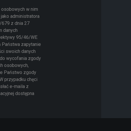
ch osobowych w nim
jako administratora
/679 z dnia 27
em danych
yrektywy 95/46/WE
a Państwa zapytanie
ści swoich danych
o do wycofania zgody
ch osobowych,
cie Państwo zgody
 W przypadku chęci
słać e-maila z
macyjnej dostępna