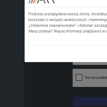
Adre e-mail
Podczas przeglądania naszej strony, chcieliby
korzystać z narzędzi analitycznych i marketin
„Ustawienia zaawansowane” i dokonać szczegó
Masz pytania? Więcej informacji znajdziesz w
Treść zapytania