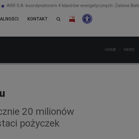
ARR S.A. koordynatorem 4 klastrów energetycznych: Zielone Bielsko-B
ALNOŚCI
KONTAKT
HOME
NEWS
ku
cznie 20 milionów
staci pożyczek