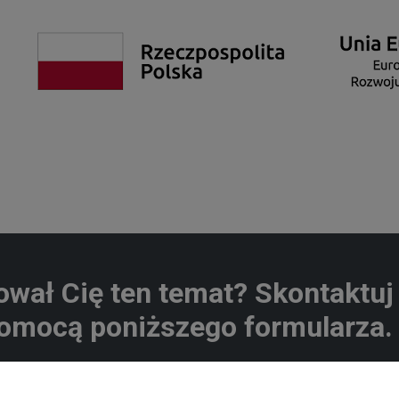
ował Cię ten temat? Skontaktuj 
omocą poniższego formularza.
ko
Nazwa firmy