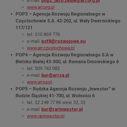
e-mail:
pop2_jastrzebie@arl.org.pl
www.arl.org.pl
POP3 – Agencja Rozwoju Regionalnego w
Częstochowie S.A. 42-202, ul. Wały Dwernickiego
117/121
tel.: 510 869 776
e-mail:
psf8@rozwojowe.eu
www.arr.czestochowa.pl
POP4 – Agencja Rozwoju Regionalnego S.A w
Bielsku-Białej 43-300, ul. Romana Dmowskiego 6
tel.: 509 743 082
e-mail:
bur@arrsa.pl
www.arrsa.pl
POP5 – Rudzka Agencja Rozwoju „Inwestor” w
Rudzie Śląskiej 41-700, ul. Wolności 6
tel.: 32 248 77 86 wew. 32, 33
e-mail:
bur@rarinwestor.pl
www.rarinwestor.pl