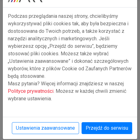
Podczas przeglądania naszej strony, chcielibyśmy
Grupa docelowa
wykorzystywać pliki cookies tak, aby była bezpieczna i
dostosowana do Twoich potrzeb, a także korzystać z
narzędzi analitycznych i marketingowych. Jeśli
Projekt dotyczy 2400 pracowników MŚP prowadzących
wybierzesz opcję „Przejdź do serwisu”, będziemy
działalność gospodarczą na obszarze WSL. W ramach
stosować pliki cookies. Możesz także wybrać
projektu wsparciem na usługi rozwojowe zostaną objęci
„Ustawienia zaawansowane” i dokonać szczegółowych
pracownicy MŚP w celu nabycia umiejętności/kwalifikacji
wyborów, które z plików Cookie od Zaufanych Partnerów
/kompetencji zwłaszcza zawodowych i jej dostosowaniu
będą stosowane.
do potrzeb zielonej i cyfrowej gospodarki. Wsparcie
Masz pytania? Więcej informacji znajdziesz w naszej
skierowane m.in. na kursy, szkolenia, usługi doradcze oraz
Polityce prywatności
. Możesz w każdej chwili zmienić
studia podyplomowe zgodnie z zapotrzebowaniem
wybrane ustawienia.
przedsiębiorcy MŚP z WSL, w tym w zakresie branż
rozwojowych (PRT).
Ustawienia zaawansowane
Przejdź do serwisu