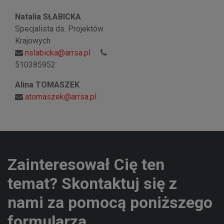
Natalia SŁABICKA
Specjalista ds. Projektów
Krajowych
nslabicka@arrsa.pl
510385952
Alina TOMASZEK
atomaszek@arrsa.pl
Zainteresował Cię ten
temat? Skontaktuj się z
nami za pomocą poniższego
formularza.