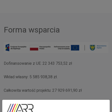
Forma wsparcia
Dofinansowanie z UE: 22 343 753,52 zł
Wkład własny: 5 585 938,38 zł.
Całkowita wartość projektu: 27 929 691,90 zł