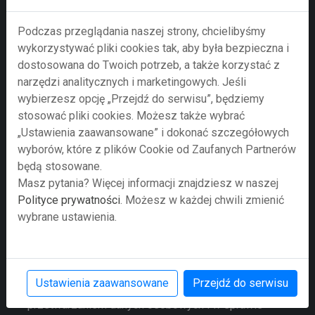
Podczas przeglądania naszej strony, chcielibyśmy
wykorzystywać pliki cookies tak, aby była bezpieczna i
dostosowana do Twoich potrzeb, a także korzystać z
narzędzi analitycznych i marketingowych. Jeśli
wybierzesz opcję „Przejdź do serwisu”, będziemy
stosować pliki cookies. Możesz także wybrać
„Ustawienia zaawansowane” i dokonać szczegółowych
Prześlij zapytanie
wyborów, które z plików Cookie od Zaufanych Partnerów
będą stosowane.
Masz pytania? Więcej informacji znajdziesz w naszej
Przesyłając formularz wyrażają Państwo zgodę na
Polityce prywatności
. Możesz w każdej chwili zmienić
przetwarzanie swoich danych osobowych w nim
wybrane ustawienia.
zawartych przez Agencję Rozwoju Regionalnego S.A. z
siedzibą w Bielsku-Białej jako administratora danych
zgodnie z Rozporządzeniem Parlamentu Europejskiego
i Rady (UE) 2016/679 z dnia 27 kwietnia 2016 r. w
Ustawienia zaawansowane
Przejdź do serwisu
sprawie ochrony osób fizycznych w związku z
przetwarzaniem danych osobowych i w sprawie