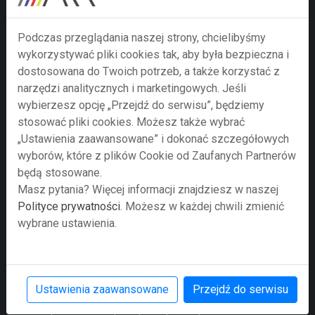
Podczas przeglądania naszej strony, chcielibyśmy
wykorzystywać pliki cookies tak, aby była bezpieczna i
dostosowana do Twoich potrzeb, a także korzystać z
narzędzi analitycznych i marketingowych. Jeśli
wybierzesz opcję „Przejdź do serwisu”, będziemy
stosować pliki cookies. Możesz także wybrać
„Ustawienia zaawansowane” i dokonać szczegółowych
wyborów, które z plików Cookie od Zaufanych Partnerów
Prześlij zapytanie
będą stosowane.
Masz pytania? Więcej informacji znajdziesz w naszej
Przesyłając formularz wyrażają Państwo zgodę na
Polityce prywatności
. Możesz w każdej chwili zmienić
przetwarzanie swoich danych osobowych w nim
wybrane ustawienia.
zawartych przez Agencję Rozwoju Regionalnego S.A. z
siedzibą w Bielsku-Białej jako administratora danych
zgodnie z Rozporządzeniem Parlamentu Europejskiego
i Rady (UE) 2016/679 z dnia 27 kwietnia 2016 r. w
Ustawienia zaawansowane
Przejdź do serwisu
sprawie ochrony osób fizycznych w związku z