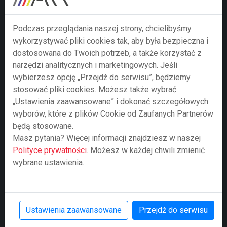
Podczas przeglądania naszej strony, chcielibyśmy
wykorzystywać pliki cookies tak, aby była bezpieczna i
dostosowana do Twoich potrzeb, a także korzystać z
narzędzi analitycznych i marketingowych. Jeśli
wybierzesz opcję „Przejdź do serwisu”, będziemy
stosować pliki cookies. Możesz także wybrać
„Ustawienia zaawansowane” i dokonać szczegółowych
wyborów, które z plików Cookie od Zaufanych Partnerów
Prześlij zapytanie
będą stosowane.
Masz pytania? Więcej informacji znajdziesz w naszej
Przesyłając formularz wyrażają Państwo zgodę na
Polityce prywatności
. Możesz w każdej chwili zmienić
przetwarzanie swoich danych osobowych w nim
wybrane ustawienia.
zawartych przez Agencję Rozwoju Regionalnego S.A. z
siedzibą w Bielsku-Białej jako administratora danych
zgodnie z Rozporządzeniem Parlamentu Europejskiego
i Rady (UE) 2016/679 z dnia 27 kwietnia 2016 r. w
Ustawienia zaawansowane
Przejdź do serwisu
sprawie ochrony osób fizycznych w związku z