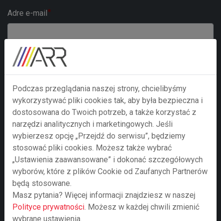
Adre e-mail
Numer telefonu
Podczas przeglądania naszej strony, chcielibyśmy
Treść zapytania
wykorzystywać pliki cookies tak, aby była bezpieczna i
dostosowana do Twoich potrzeb, a także korzystać z
narzędzi analitycznych i marketingowych. Jeśli
wybierzesz opcję „Przejdź do serwisu”, będziemy
stosować pliki cookies. Możesz także wybrać
„Ustawienia zaawansowane” i dokonać szczegółowych
wyborów, które z plików Cookie od Zaufanych Partnerów
będą stosowane.
Masz pytania? Więcej informacji znajdziesz w naszej
Polityce prywatności
. Możesz w każdej chwili zmienić
wybrane ustawienia.