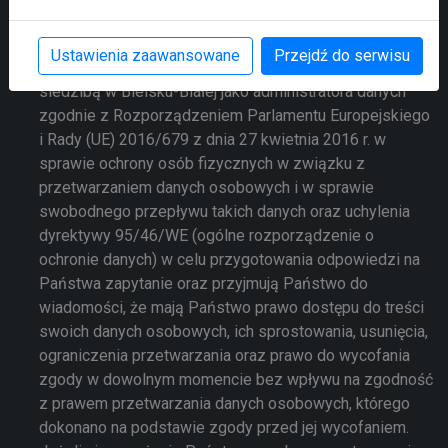
Przesyłając formularz wyrażają Państwo zgodę na
przetwarzanie swoich danych osobowych w nim
Ustawienia zaawansowane
Przejdź do serwisu
zawartych przez Agencję Rozwoju Regionalnego S.A. z
siedzibą w Bielsku-Białej jako administratora danych
zgodnie z Rozporządzeniem Parlamentu Europejskiego
i Rady (UE) 2016/679 z dnia 27 kwietnia 2016 r. w
sprawie ochrony osób fizycznych w związku z
przetwarzaniem danych osobowych i w sprawie
swobodnego przepływu takich danych oraz uchylenia
dyrektywy 95/46/WE (ogólne rozporządzenie o
ochronie danych) w celu przygotowania odpowiedzi na
Państwa zapytanie oraz przyjmują Państwo do
wiadomości, że mają Państwo prawo dostępu do treści
swoich danych osobowych, ich sprostowania, usunięcia,
ograniczenia przetwarzania oraz prawo do wycofania
zgody w dowolnym momencie bez wpływu na zgodność
z prawem przetwarzania danych osobowych, którego
dokonano na podstawie zgody przed jej wycofaniem.