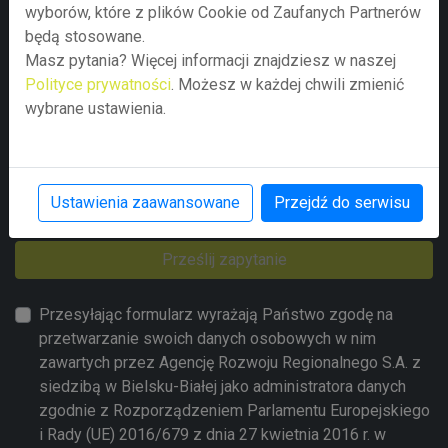
wyborów, które z plików Cookie od Zaufanych Partnerów
będą stosowane.
Masz pytania? Więcej informacji znajdziesz w naszej
Polityce prywatności
. Możesz w każdej chwili zmienić
wybrane ustawienia.
Ustawienia zaawansowane
Przejdź do serwisu
Prześlij zapytanie
Przesyłając formularz wyrażają Państwo zgodę na
przetwarzanie swoich danych osobowych w nim
zawartych przez Agencję Rozwoju Regionalnego S.A. z
siedzibą w Bielsku-Białej jako administratora danych
zgodnie z Rozporządzeniem Parlamentu Europejskiego
i Rady (UE) 2016/679 z dnia 27 kwietnia 2016 r. w