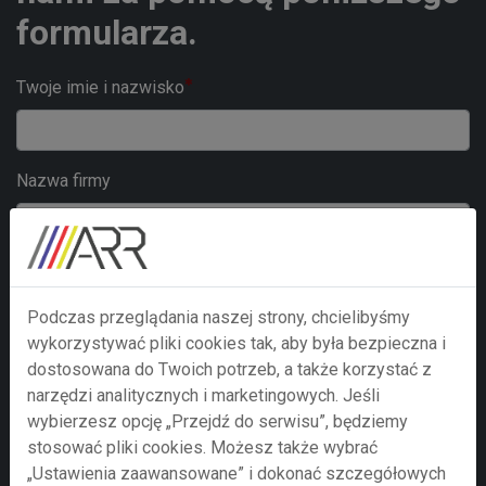
formularza.
Twoje imie i nazwisko
Nazwa firmy
Adre e-mail
Podczas przeglądania naszej strony, chcielibyśmy
wykorzystywać pliki cookies tak, aby była bezpieczna i
Numer telefonu
dostosowana do Twoich potrzeb, a także korzystać z
narzędzi analitycznych i marketingowych. Jeśli
wybierzesz opcję „Przejdź do serwisu”, będziemy
stosować pliki cookies. Możesz także wybrać
Treść zapytania
„Ustawienia zaawansowane” i dokonać szczegółowych