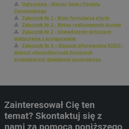
Ogłoszenie - Klaster Gmin i Powiatu
Cieszyńskiego
Załącznik Nr 1 - Wzór formularza oferty
Załącznik Nr 2 - Wykaz realizowanych dostaw
Załącznik Nr 3 - Oświadczenie dotyczące
wykluczenia z postępowania
Załącznik Nr 4 – Klauzula informacyjna RODO–
dotyczy oferentów/osób fizycznych
prowadzących działalność gospodarczą.
Zainteresował Cię ten
temat? Skontaktuj się z
nami za pomocą poniższego