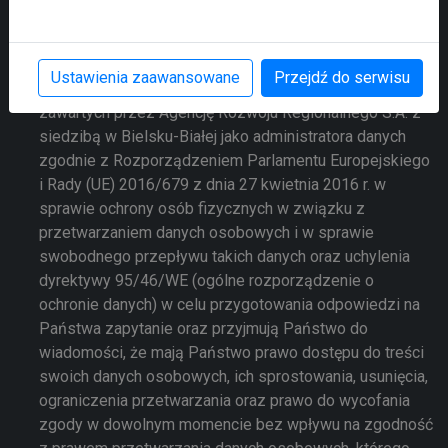
Prześlij zapytanie
Przesyłając formularz wyrażają Państwo zgodę na
Ustawienia zaawansowane
Przejdź do serwisu
przetwarzanie swoich danych osobowych w nim
zawartych przez Agencję Rozwoju Regionalnego S.A. z
siedzibą w Bielsku-Białej jako administratora danych
zgodnie z Rozporządzeniem Parlamentu Europejskiego
i Rady (UE) 2016/679 z dnia 27 kwietnia 2016 r. w
sprawie ochrony osób fizycznych w związku z
przetwarzaniem danych osobowych i w sprawie
swobodnego przepływu takich danych oraz uchylenia
dyrektywy 95/46/WE (ogólne rozporządzenie o
ochronie danych) w celu przygotowania odpowiedzi na
Państwa zapytanie oraz przyjmują Państwo do
wiadomości, że mają Państwo prawo dostępu do treści
swoich danych osobowych, ich sprostowania, usunięcia,
ograniczenia przetwarzania oraz prawo do wycofania
zgody w dowolnym momencie bez wpływu na zgodność