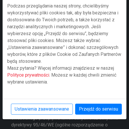
Podczas przeglądania naszej strony, chcielibyśmy
wykorzystywać pliki cookies tak, aby była bezpieczna i
dostosowana do Twoich potrzeb, a także korzystać z
narzędzi analitycznych i marketingowych. Jeśli
wybierzesz opcję „Przejdź do serwisu”, będziemy
stosować pliki cookies. Możesz także wybrać
Prześlij zapytanie
„Ustawienia zaawansowane” i dokonać szczegółowych
wyborów, które z plików Cookie od Zaufanych Partnerów
będą stosowane.
Przesyłając formularz wyrażają Państwo zgodę na
Masz pytania? Więcej informacji znajdziesz w naszej
przetwarzanie swoich danych osobowych w nim
Polityce prywatności
. Możesz w każdej chwili zmienić
zawartych przez Agencję Rozwoju Regionalnego S.A. z
wybrane ustawienia.
siedzibą w Bielsku-Białej jako administratora danych
zgodnie z Rozporządzeniem Parlamentu Europejskiego
i Rady (UE) 2016/679 z dnia 27 kwietnia 2016 r. w
sprawie ochrony osób fizycznych w związku z
Ustawienia zaawansowane
Przejdź do serwisu
przetwarzaniem danych osobowych i w sprawie
swobodnego przepływu takich danych oraz uchylenia
dyrektywy 95/46/WE (ogólne rozporządzenie o