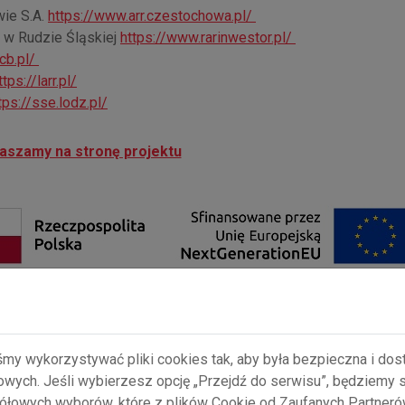
ie S.A.
https://www.arr.czestochowa.pl/
. w Rudzie Śląskiej
https://www.rarinwestor.pl/
-cb.pl/
ttps://larr.pl/
tps://sse.lodz.pl/
aszamy na stronę projektu
śmy wykorzystywać pliki cookies tak, aby była bezpieczna i do
gowych. Jeśli wybierzesz opcję „Przejdź do serwisu”, będziemy
łowych wyborów, które z plików Cookie od Zaufanych Partner