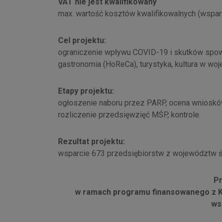
VAT nie jest kwalifikowany
max. wartość kosztów kwalifikowalnych (wspar
Cel projektu:
ograniczenie wpływu COVID-19 i skutków spo
gastronomia (HoReCa), turystyka, kultura w woj
Etapy projektu:
ogłoszenie naboru przez PARP, ocena wnioskó
rozliczenie przedsięwzięć MŚP, kontrole.
Rezultat projektu:
wsparcie 673 przedsiębiorstw z województw śl
Pr
w ramach programu finansowanego z K
ws