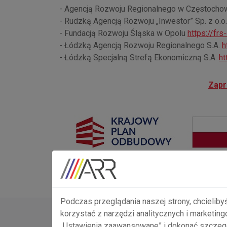
- Agencją Rozwoju Regionalnego w Częstochow
- Rudzką Agencją Rozwoju „Inwestor” Sp. z o.o
- Fundacją Rozwoju Śląska w Opolu
https://frs
- Łódzką Agencją Rozwoju Regionalnego S.A.
h
- Łódzką Specjalną Strefą Ekonomiczną S.A.
ht
Zapr
Podczas przeglądania naszej strony, chcieliby
korzystać z narzędzi analitycznych i marketin
„Ustawienia zaawansowane” i dokonać szczegó