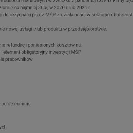
ły trudności finansowych w związku z pandemią COVID. Firmy bę
iomie co najmniej 30%, w 2020 r. lub 2021 r.
ć do rezygnacji przez MŚP z działalności w sektorach: hotelarst
 nowej usługi i/lub produktu w przedsiębiorstwie.
mie refundacji poniesionych kosztów na:
ą – element obligatoryjny inwestycji MŚP
owania pracowników
moc de minimis
alnych