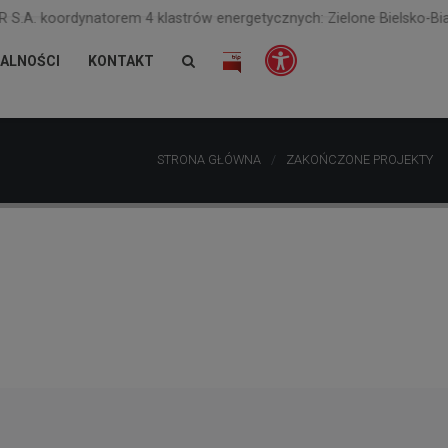
ynatorem 4 klastrów energetycznych: Zielone Bielsko-Biała, Powiatu 
ALNOŚCI
KONTAKT
STRONA GŁÓWNA
ZAKOŃCZONE PROJEKTY