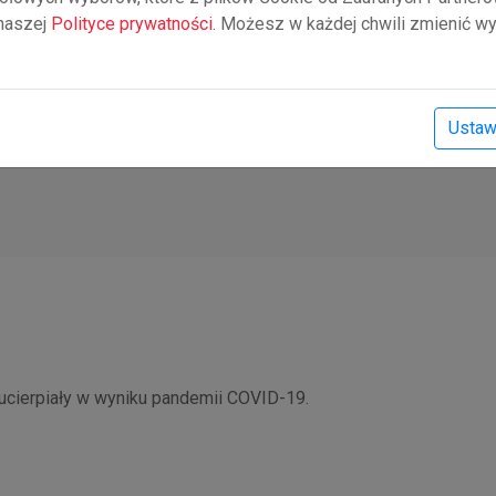
 naszej
Polityce prywatności
. Możesz w każdej chwili zmienić wy
 PLN
Ustaw
tości projektu
05.2026 r.
 ucierpiały w wyniku pandemii COVID-19.