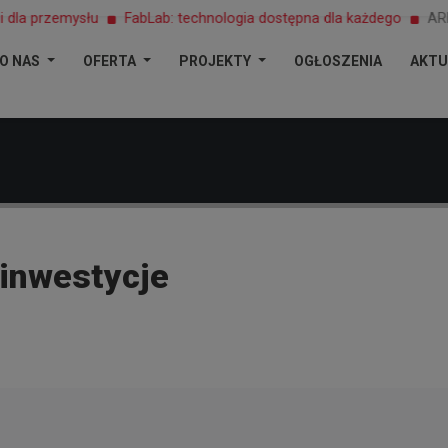
ysłu
FabLab: technologia dostępna dla każdego
ARR S.A. koord
O NAS
OFERTA
PROJEKTY
OGŁOSZENIA
AKTU
 inwestycje