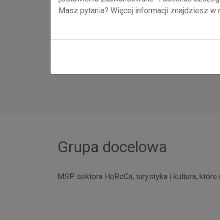
Forma wsparcia
Masz pytania? Więcej informacji znajdziesz w
Wartość projektu i dofinansowania
Całkowita wartość projektu:
238.119.886,55
Wysokość wkładu ze środków KPO:
100% war
Termin realizacji projektu:
01.01.2024 r. – 31.
Grupa docelowa
MŚP sektora HoReCa, turystyka i kultura, które