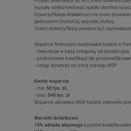
Projekt skierowany do firm, które doświadczy
musiały udokumentować spadki obrotów na poz
Dywersyfikacja działalności nie może prowadzi
gastronomii (HoReCa), turystyki, kultury.
Celem dywersyfikacji powinno być wprowadzenie
Wsparcie finansowe realizowane będzie w for
- inwestycje w bazę usługową lub produkcyjn
- podnoszenie kwalifikacji lub przekwalifik
- usługi doradcze na rzecz rozwoju MŚP
Kwoty wsparcia
- min.
50 tys. zł,
- max.
540 tys. zł
Wsparcie udzielane MŚP będzie stanowiło po
Warunki dodatkowe:
10% wkładu własnego
kosztów kwalifikow