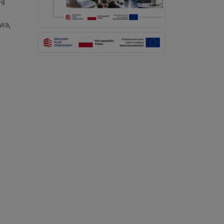
dą
wa,