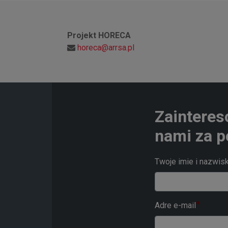
Projekt HORECA
horeca@arrsa.pl
Zainteres
nami za p
Twoje imie i nazwis
Adre e-mail