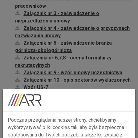
pracowników
Załącznik nr 3 - zaświadczenie o
nieprzedłużeniu umowy
Załącznik nr 4 - zaświadczenie o przyczynach
rozwiązania umowy
Załącznik nr 5 - zaświadczenie branża
górnicza-okołogórnicza
Załączniki nr 6,7,8 - ocena formularzy
rekrutacyjnych
Załącznik nr 9 - wzór umowy uczestnictwa
Załącznik nr 10 - opis sektorów wykluczonych
Wzór US-7
ETAP 2: REGULAMIN WSPARCIA
ETAP-2-REGULAMIN-WSPARCIA
aktualizacja.pdf
ETAP 2: Załącznik nr 1 - Biznesplan
Podczas przeglądania naszej strony, chcielibyśmy
ETAP II - zał. do biznesplanu
wykorzystywać pliki cookies tak, aby była bezpieczna i
ETAP 2: Załącznik nr 3 - Oświadczenie o
dostosowana do Twoich potrzeb, a także korzystać z