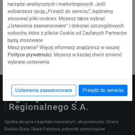
otrzymanej pomocy
narzędzi analitycznych i marketingowych. Jeśli
ETAP 2: Załącznik nr 2 - karta oceny
wybierzesz opcję „Przejdź do serwisu”, będziemy
biznesplanu
stosować pliki cookies. Możesz także wybrać
ETAP 2: Załącznik nr 5 - zbiór oświadczeń
„Ustawienia zaawansowane” i dokonać szczegółowych
ETAP 2: Załącznik nr 6 - Wzór Umowy
wyborów, które z plików Cookie od Zaufanych Partnerów
ETAP 2: Formularz informacji do 12.11.2025
będą stosowane.
ETAP 2 Formularz informacji aktualizacja od
Masz pytania? Więcej informacji znajdziesz w naszej
13.11.2025
Polityce prywatności
. Możesz w każdej chwili zmienić
wybrane ustawienia.
Ustawienia zaawansowane
Przejdź do serwisu
Agencja Rozwoju
Regionalnego S.A.
Spółka akcyjna o kapitale mieszanym, akcjonariusze: Gmina
Bielsko-Biała, Skarb Państwa, jednostki samorządów