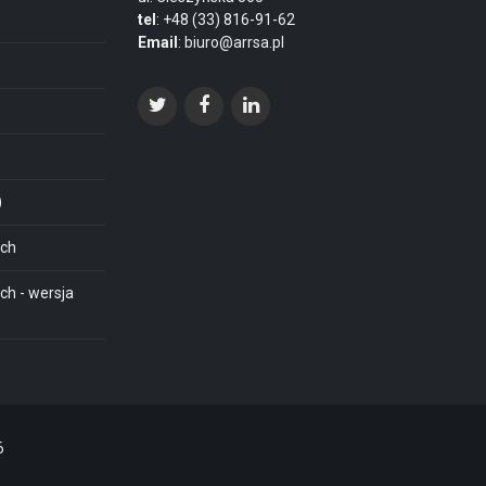
tel
: +48 (33) 816-91-62
Email
: biuro@arrsa.pl
O
)
ich
ch - wersja
6